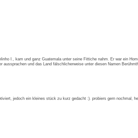
relinho I., kam und ganz Guatemala unter seine Fittiche nahm. Er war ein Ho
ler aussprachen und das Land fälschlicherweise unter diesen Namen Berühm
iviert, jedoch ein kleines stück zu kurz gedacht :). probiers gern nochmal, he