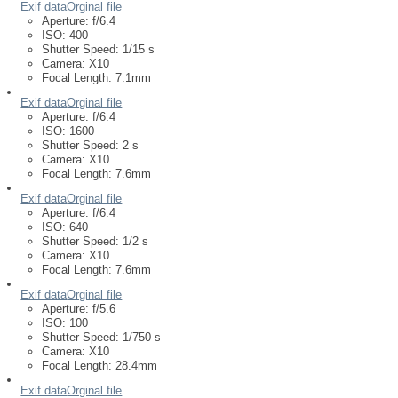
Exif data
Orginal file
Aperture:
f/6.4
ISO:
400
Shutter Speed:
1/15 s
Camera:
X10
Focal Length:
7.1mm
Exif data
Orginal file
Aperture:
f/6.4
ISO:
1600
Shutter Speed:
2 s
Camera:
X10
Focal Length:
7.6mm
Exif data
Orginal file
Aperture:
f/6.4
ISO:
640
Shutter Speed:
1/2 s
Camera:
X10
Focal Length:
7.6mm
Exif data
Orginal file
Aperture:
f/5.6
ISO:
100
Shutter Speed:
1/750 s
Camera:
X10
Focal Length:
28.4mm
Exif data
Orginal file