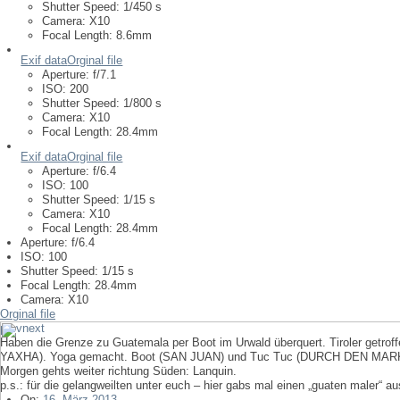
Shutter Speed:
1/450 s
Camera:
X10
Focal Length:
8.6mm
Exif data
Orginal file
Aperture:
f/7.1
ISO:
200
Shutter Speed:
1/800 s
Camera:
X10
Focal Length:
28.4mm
Exif data
Orginal file
Aperture:
f/6.4
ISO:
100
Shutter Speed:
1/15 s
Camera:
X10
Focal Length:
28.4mm
Aperture:
f/6.4
ISO:
100
Shutter Speed:
1/15 s
Focal Length:
28.4mm
Camera:
X10
Orginal file
prev
next
Haben die Grenze zu Guatemala per Boot im Urwald überquert. Tiroler get
YAXHA). Yoga gemacht. Boot (SAN JUAN) und Tuc Tuc (DURCH DEN MARKT:) g
Morgen gehts weiter richtung Süden: Lanquin.
p.s.: für die gelangweilten unter euch – hier gabs mal einen „guaten maler“ au
On:
16. März 2013