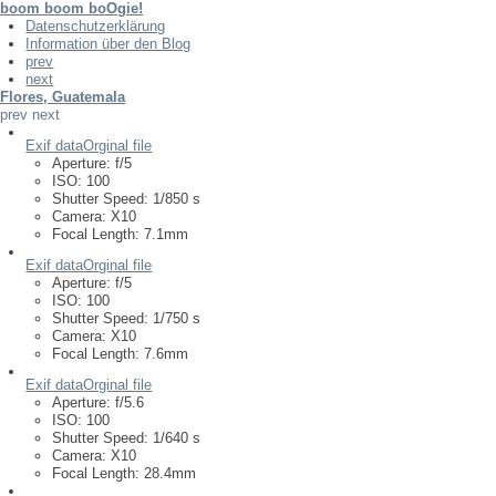
boom boom boOgie!
Datenschutzerklärung
Information über den Blog
prev
next
Flores, Guatemala
prev
next
Exif data
Orginal file
Aperture:
f/5
ISO:
100
Shutter Speed:
1/850 s
Camera:
X10
Focal Length:
7.1mm
Exif data
Orginal file
Aperture:
f/5
ISO:
100
Shutter Speed:
1/750 s
Camera:
X10
Focal Length:
7.6mm
Exif data
Orginal file
Aperture:
f/5.6
ISO:
100
Shutter Speed:
1/640 s
Camera:
X10
Focal Length:
28.4mm