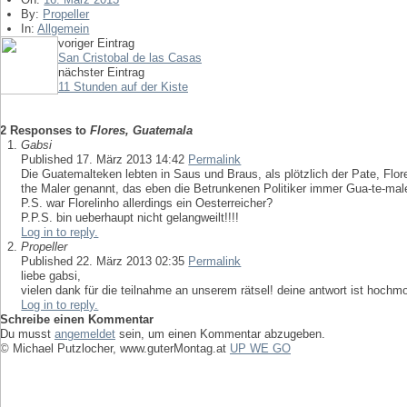
By:
Propeller
In:
Allgemein
voriger Eintrag
San Cristobal de las Casas
nächster Eintrag
11 Stunden auf der Kiste
2 Responses to
Flores, Guatemala
Gabsi
Published 17. März 2013 14:42
Permalink
Die Guatemalteken lebten in Saus und Braus, als plötzlich der Pate, Flo
the Maler genannt, das eben die Betrunkenen Politiker immer Gua-te-ma
P.S. war Florelinho allerdings ein Oesterreicher?
P.P.S. bin ueberhaupt nicht gelangweilt!!!!
Log in to reply.
Propeller
Published 22. März 2013 02:35
Permalink
liebe gabsi,
vielen dank für die teilnahme an unserem rätsel! deine antwort ist hochmot
Log in to reply.
Schreibe einen Kommentar
Du musst
angemeldet
sein, um einen Kommentar abzugeben.
© Michael Putzlocher, www.guterMontag.at
UP WE GO