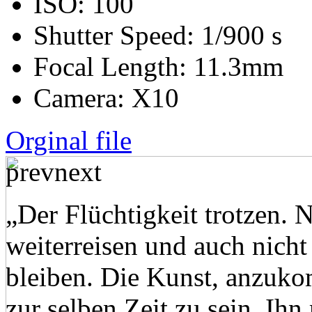
ISO:
100
Shutter Speed:
1/900 s
Focal Length:
11.3mm
Camera:
X10
Orginal file
prev
next
„Der Flüchtigkeit trotzen. 
weiterreisen und auch nicht
bleiben. Die Kunst, anzuk
zur selben Zeit zu sein. Ih