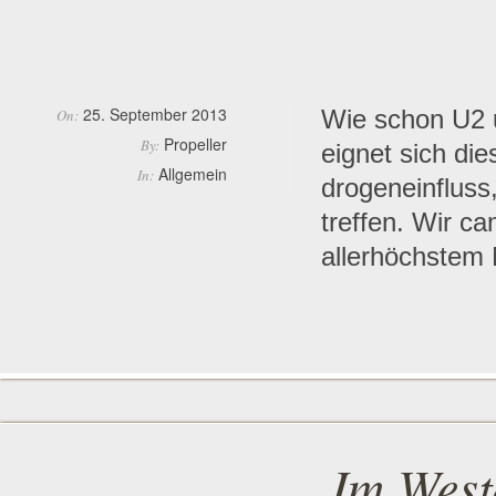
25. September 2013
Wie schon U2 u
On:
Propeller
By:
eignet sich di
Allgemein
In:
drogeneinfluss
treffen. Wir 
allerhöchstem
Im West