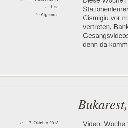
Diese Woche h
Lisa
By:
Stationenlerne
Allgemein
In:
Cismigiu vor m
vertreten, Bank
Gesangsvideos
denn da kommt 
Bukarest
17. Oktober 2018
Video: Woche 
On: