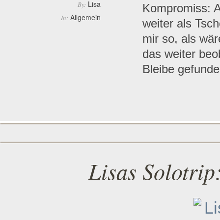
Lisa
By:
Kompromiss: Au
Allgemein
In:
weiter als Tsc
mir so, als wä
das weiter be
Bleibe gefund
Lisas Solotri