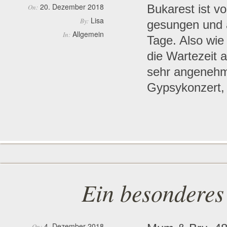
20. Dezember 2018
Bukarest ist vo
On:
Lisa
By:
gesungen und a
Allgemein
In:
Tage. Also wie
die Wartezeit 
sehr angenehm 
Gypsykonzert, 
Ein besonderes
4. Dezember 2018
On: