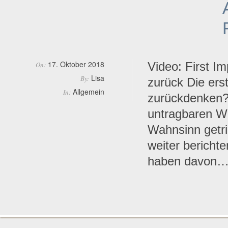
17. Oktober 2018
Video: First 
On:
Lisa
By:
zurück Die ers
Allgemein
In:
zurückdenken? Ü
untragbaren Wo
Wahnsinn getrie
weiter berichte
haben davon