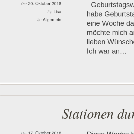
20. Oktober 2018
Geburtstagswo
On:
Lisa
By:
habe Geburtsta
Allgemein
In:
eine Woche da
möchte mich an
lieben Wünsch
Ich war an…
Stationen du
17. Oktober 2018
On: