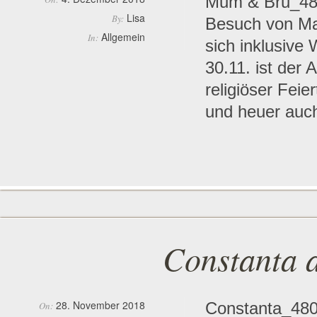
Mum & Bru_480
Lisa
By:
Besuch von Mam
Allgemein
In:
sich inklusive 
30.11. ist der 
religiöser Feie
und heuer auch
Constanta 
28. November 2018
Constanta_480p 
On: