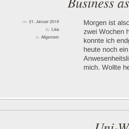
Business as
21. Januar 2019
Morgen ist also
On:
Lisa
By:
zwei Wochen ha
Allgemein
In:
konnte ich end
heute noch ein 
Anwesenheitsli
mich. Wollte 
Uni-We