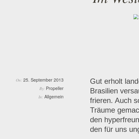
25. September 2013
Gut erholt land
On:
Propeller
By:
Brasilien versa
Allgemein
In:
frieren. Auch s
Träume gemach
den hyperfreu
den für uns u